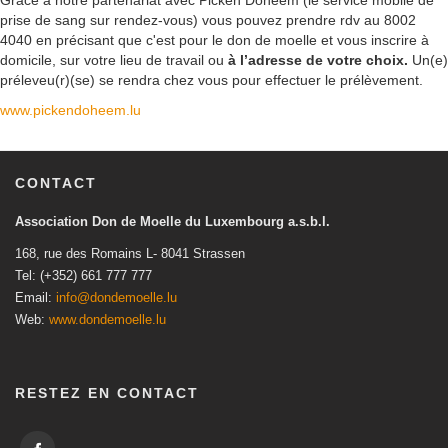
Grâce à notre partenariat avec Picken Doheem (le service mobile de
prise de sang sur rendez-vous) vous pouvez prendre rdv au 8002
4040 en précisant que c'est pour le don de moelle et vous inscrire à
domicile, sur votre lieu de travail ou
à l’adresse de votre choix.
Un(e)
préleveu(r)(se) se rendra chez vous pour effectuer le prélèvement.
www.pickendoheem.lu
CONTACT
Association Don de Moelle du Luxembourg a.s.b.l.
168, rue des Romains L- 8041 Strassen
Tel: (+352) 661 777 777
Email:
info@dondemoelle.lu
Web:
www.dondemoelle.lu
RESTEZ EN CONTACT