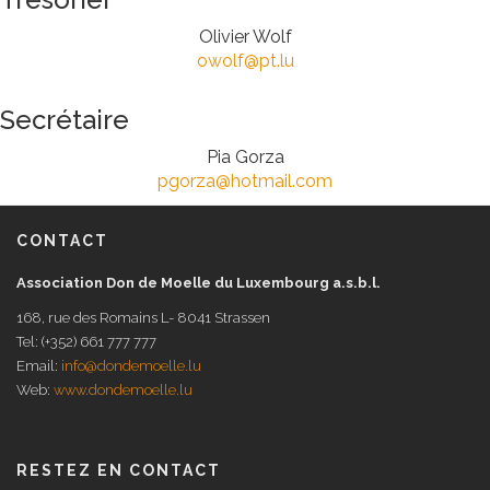
Olivier Wolf
owolf@pt.lu
Secrétaire
Pia Gorza
pgorza@hotmail.com
CONTACT
Association Don de Moelle du Luxembourg a.s.b.l.
168, rue des Romains L- 8041 Strassen
Tel: (+352) 661 777 777
Email:
info@dondemoelle.lu
Web:
www.dondemoelle.lu
RESTEZ EN CONTACT